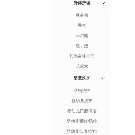
身体护理
爽身粉
香皂
沐浴露
洗手液
其他身体护理
花露水
婴童洗护
孕妈洗护
婴幼儿洗护
婴幼儿口腔清洁
婴幼儿驱蚊/防痱
婴幼儿纸巾/湿巾