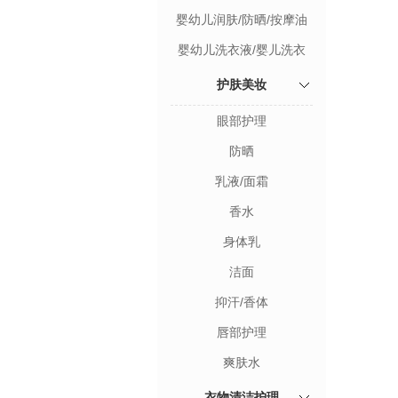
婴幼儿润肤/防晒/按摩油
婴幼儿洗衣液/婴儿洗衣
皂/奶瓶清洗剂
护肤美妆
眼部护理
防晒
乳液/面霜
香水
身体乳
洁面
抑汗/香体
唇部护理
爽肤水
衣物清洁护理