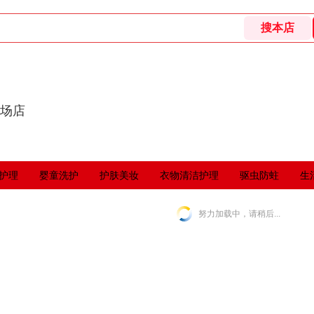
卖场店
护理
婴童洗护
护肤美妆
衣物清洁护理
驱虫防蛀
生
努力加载中，请稍后...