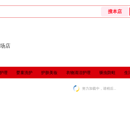
卖场店
护理
婴童洗护
护肤美妆
衣物清洁护理
驱虫防蛀
生
努力加载中，请稍后...