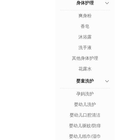
身体护理
爽身粉
香皂
沐浴露
洗手液
其他身体护理
花露水
婴童洗护
孕妈洗护
婴幼儿洗护
婴幼儿口腔清洁
婴幼儿驱蚊/防痱
婴幼儿纸巾/湿巾